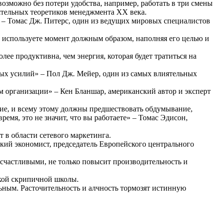
озможно без потери удобства, например, работать в три смены
ятельных теоретиков менеджмента XX века.
 – Томас Дж. Питерс, один из ведущих мировых специалистов
ы используете момент должным образом, наполняя его целью и
лее продуктивна, чем энергия, которая будет тратиться на
ных усилий» – Пол Дж. Мейер, один из самых влиятельных
м организации» – Кен Бланшар, американский автор и эксперт
ение, и всему этому должны предшествовать обдумывание,
ремя, это не значит, что вы работаете» – Томас Эдисон,
т в области сетевого маркетинга.
кий экономист, председатель Европейского центрального
 счастливыми, не только повысит производительность и
ской скрипичной школы.
льным. Расточительность и алчность тормозят истинную