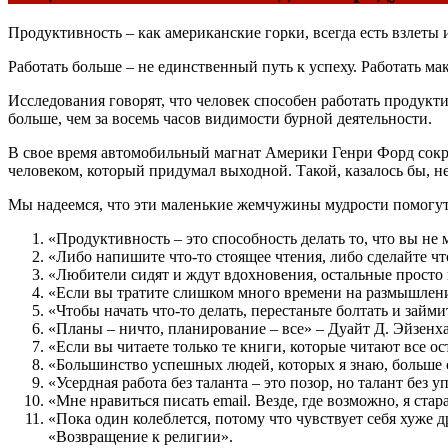
Продуктивность – как американские горки, всегда есть взлеты
Работать больше – не единственный путь к успеху. Работать ма
Исследования говорят, что человек способен работать продуктив
больше, чем за восемь часов видимости бурной деятельности.
В свое время автомобильный магнат Америки Генри Форд сократ
человеком, который придумал выходной. Такой, казалось бы, н
Мы надеемся, что эти маленькие жемчужины мудрости помогут
«Продуктивность – это способность делать то, что вы н
«Либо напишите что-то стоящее чтения, либо сделайте ч
«Любители сидят и ждут вдохновения, остальные просто 
«Если вы тратите слишком много времени на размышления
«Чтобы начать что-то делать, перестаньте болтать и займ
«Планы – ничто, планирование – все» – Дуайт Д. Эйзенх
«Если вы читаете только те книги, которые читают все ос
«Большинство успешных людей, которых я знаю, больше с
«Усердная работа без таланта – это позор, но талант без 
«Мне нравиться писать email. Везде, где возможно, я ста
«Пока один колеблется, потому что чувствует себя хуже 
«Возвращение к религии».