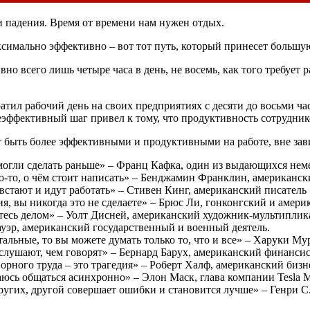
 и падения. Время от времени нам нужен отдых.
ксимально эффективно – вот тот путь, который принесет большую
но всего лишь четыре часа в день, не восемь, как того требует р
ил рабочий день на своих предприятиях с десяти до восьми час
еэффективный шаг привел к тому, что продуктивность сотрудник
 быть более эффективными и продуктивными на работе, вне зав
е могли сделать раньше» – Франц Кафка, один из выдающихся не
то-то, о чём стоит написать» – Бенджамин Франклин, американск
встают и идут работать» – Стивен Кинг, американский писатель
, вы никогда это не сделаете» – Брюс Ли, гонконгский и амери
итесь делом» – Уолт Дисней, американский художник-мультиплика
ауэр, американский государственный и военный деятель.
тальные, то вы можете думать только то, что и все» – Харуки М
лушают, чем говорят» – Бернард Барух, американский финансис
упорного труда – это трагедия» – Роберт Халф, американский бизне
раюсь общаться асинхронно» – Элон Маск, глава компании Tesla M
других, другой совершает ошибки и становится лучше» – Генри С