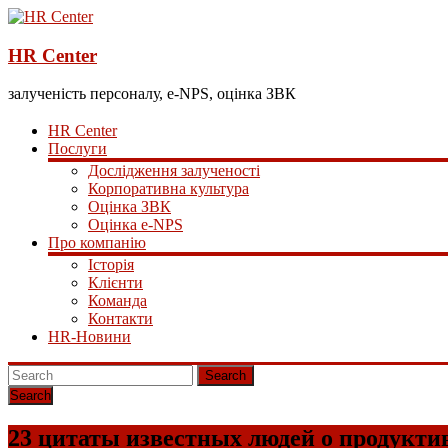
HR Center
залученість персоналу, e-NPS, оцінка ЗВК
HR Center
Послуги
Дослідження залученості
Корпоративна культура
Оцінка ЗВК
Оцінка e-NPS
Про компанію
Історія
Клієнти
Команда
Контакти
HR-Новини
Search
23 цитаты известных людей о продукти