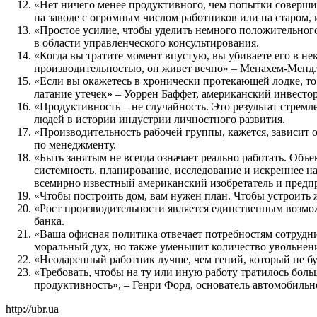
«Нет ничего менее продуктивного, чем попытки совершит
на заводе с огромным числом работников или на старом
«Простое усилие, чтобы уделить немного положительног
в области управленческого консультирования.
«Когда вы тратите момент впустую, вы убиваете его в н
производительностью, он живет вечно» – Менахем-Мендл
«Если вы окажетесь в хронически протекающей лодке, то в
латание утечек» – Уоррен Баффет, американский инвестор
«Продуктивность – не случайность. Это результат стрем
людей в истории индустрии личностного развития.
«Производительность рабочей группы, кажется, зависит 
по менеджменту.
«Быть занятым не всегда означает реально работать. Объ
системность, планирование, исследование и искреннее нам
всемирно известный американский изобретатель и предп
«Чтобы построить дом, вам нужен план. Чтобы устроить ж
«Рост производительности является единственным возмо
банка.
«Ваша офисная политика отвечает потребностям сотрудни
моральный дух, но также уменьшит количество увольнен
«Неодаренный работник лучше, чем гений, который не бу
«Требовать, чтобы на ту или иную работу тратилось боль
продуктивность», – Генри Форд, основатель автомобильн
http://ubr.ua