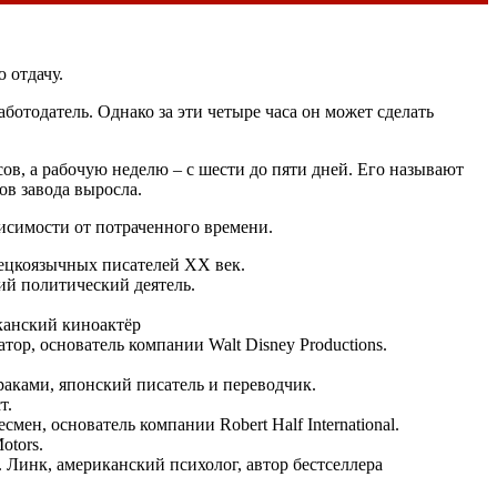
 отдачу.
аботодатель. Однако за эти четыре часа он может сделать
ов, а рабочую неделю – с шести до пяти дней. Его называют
ов завода выросла.
исимости от потраченного времени.
мецкоязычных писателей XX век.
ий политический деятель.
канский киноактёр
тор, основатель компании Walt Disney Productions.
ураками, японский писатель и переводчик.
т.
смен, основатель компании Robert Half International.
otors.
. Линк, американский психолог, автор бестселлера