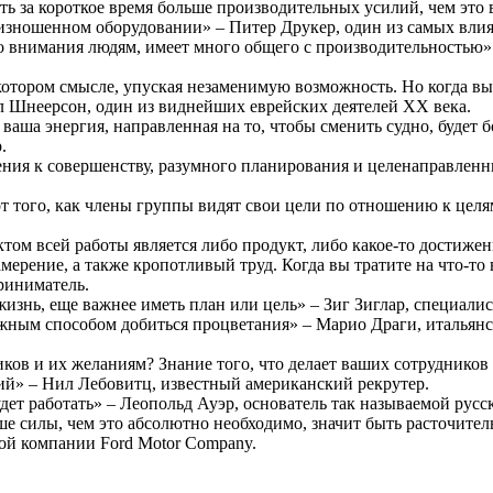
ь за короткое время больше производительных усилий, чем это в
, изношенном оборудовании» – Питер Друкер, один из самых вли
о внимания людям, имеет много общего с производительностью»
екотором смысле, упуская незаменимую возможность. Но когда в
 Шнеерсон, один из виднейших еврейских деятелей XX века.
аша энергия, направленная на то, чтобы сменить судно, будет бо
.
ления к совершенству, разумного планирования и целенаправлен
от того, как члены группы видят свои цели по отношению к целя
ектом всей работы является либо продукт, либо какое-то достиж
ерение, а также кропотливый труд. Когда вы тратите на что-то в
риниматель.
изнь, еще важнее иметь план или цель» – Зиг Зиглар, специалис
жным способом добиться процветания» – Марио Драги, итальянс
ков и их желаниям? Знание того, что делает ваших сотрудников
ий» – Нил Лебовитц, известный американский рекрутер.
дет работать» – Леопольд Ауэр, основатель так называемой рус
ше силы, чем это абсолютно необходимо, значит быть расточите
ой компании Ford Motor Company.