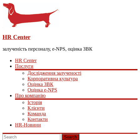
HR Center
залученість персоналу, e-NPS, оцінка ЗВК
HR Center
Послуги
Дослідження залученості
Корпоративна культура
Оцінка ЗВК
Оцінка e-NPS
Про компанію
Історія
Клієнти
Команда
Контакти
HR-Новини
Search