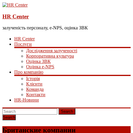
HR Center
залученість персоналу, e-NPS, оцінка ЗВК
HR Center
Послуги
Дослідження залученості
Корпоративна культура
Оцінка ЗВК
Оцінка e-NPS
Про компанію
Історія
Клієнти
Команда
Контакти
HR-Новини
Search
Британские компании