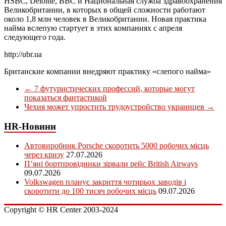
HSBC, Deloitte, BBC и Национальная служба здравоохранения
Великобритании, в которых в общей сложности работают
около 1,8 млн человек в Великобритании. Новая практика
найма вслепую стартует в этих компаниях с апреля
следующего года.
http://ubr.ua
Британские компании внедряют практику «слепого найма»
←
7 футуристических профессий, которые могут
показаться фантастикой
Чехия может упростить трудоустройство украинцев
→
HR-Новини
Автовиробник Porsche скоротить 5000 робочих місць
через кризу
27.07.2026
П’яні бортпровідники зірвали рейс British Airways
09.07.2026
Volkswagen планує закриття чотирьох заводів і
скоротити до 100 тисяч робочих місць
09.07.2026
Copyright © HR Center 2003-2024