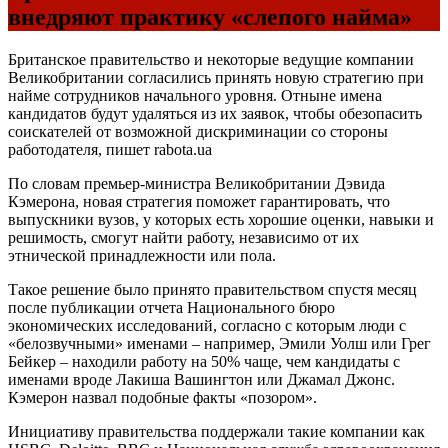
внедряют практику «слепого найма»
Британское правительство и некоторые ведущие компании
Великобритании согласились принять новую стратегию при
найме сотрудников начального уровня. Отныне имена
кандидатов будут удаляться из их заявок, чтобы обезопасить
соискателей от возможной дискриминации со стороны
работодателя, пишет rabota.ua
По словам премьер-министра Великобритании Дэвида
Кэмерона, новая стратегия поможет гарантировать, что
выпускники вузов, у которых есть хорошие оценки, навыки и
решимость, смогут найти работу, независимо от их
этнической принадлежности или пола.
Такое решение было принято правительством спустя месяц
после публикации отчета Национального бюро
экономических исследований, согласно с которым люди с
«белозвучными» именами – например, Эмили Уолш или Грег
Бейкер – находили работу на 50% чаще, чем кандидаты с
именами вроде Лакиша Вашингтон или Джамал Джонс.
Кэмерон назвал подобные факты «позором».
Инициативу правительства поддержали такие компании как