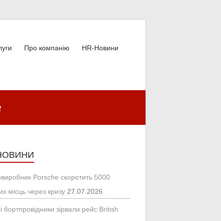
луги
Про компанію
HR-Новини
е
НОВИНИ
овиробник Porsche скоротить 5000
их місць через кризу
27.07.2026
і бортпровідники зірвали рейс British