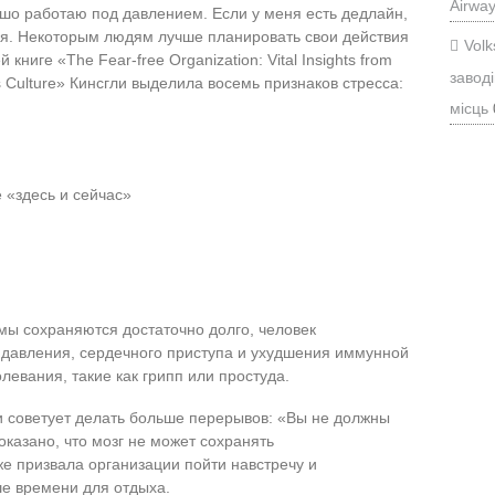
Airwa
ошо работаю под давлением. Если у меня есть дедлайн,
ся. Некоторым людям лучше планировать свои действия
Vol
книге «The Fear-free Organization: Vital Insights from
заводі
s Culture» Кинсгли выделила восемь признаков стресса:
місць
 «здесь и сейчас»
мы сохраняются достаточно долго, человек
о давления, сердечного приступа и ухудшения иммунной
левания, такие как грипп или простуда.
ли советует делать больше перерывов: «Вы не должны
оказано, что мозг не может сохранять
же призвала организации пойти навстречу и
е времени для отдыха.