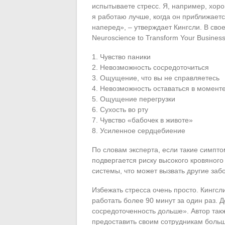
испытываете стресс. Я, например, хор
я работаю лучше, когда он приближает
наперед», – утверждает Кингсли. В своей 
Neuroscience to Transform Your Busines
1. Чувство паники
2. Невозможность сосредоточиться
3. Ощущение, что вы не справляетесь
4. Невозможность оставаться в моменте
5. Ощущение перегрузки
6. Сухость во рту
7. Чувство «бабочек в животе»
8. Усиленное сердцебиение
По словам эксперта, если такие симпто
подвергается риску высокого кровяног
системы, что может вызвать другие забо
Избежать стресса очень просто. Кингс
работать более 90 минут за один раз. Д
сосредоточенность дольше». Автор так
предоставить своим сотрудникам больш