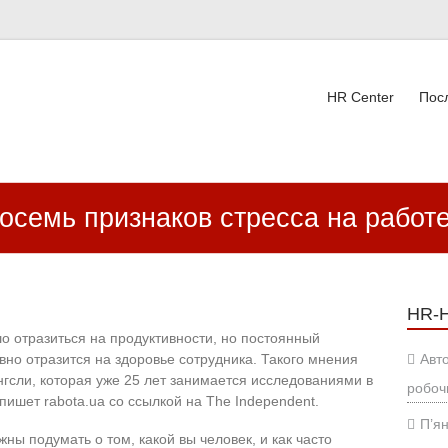
HR Center
Пос
ВК
осемь признаков стресса на работ
HR-
о отразиться на продуктивности, но постоянный
вно отразится на здоровье сотрудника. Такого мнения
Авт
гсли, которая уже 25 лет занимается исследованиями в
робоч
пишет rabota.ua со ссылкой на The Independent.
П’ян
ны подумать о том, какой вы человек, и как часто