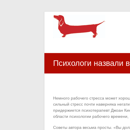
HR Center
залученість персоналу, e-NPS, оцінка З
Психологи назвали в
Немного рабочего стресса может хорош
сильный стресс почти наверняка негати
придержиется психотерапевт Джоан Кин
области психологии рабочего времени, 
Советы автора весьма просты. «Вы долж