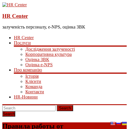
HR Center
залученість персоналу, e-NPS, оцінка ЗВК
HR Center
Послуги
Дослідження залученості
Корпоративна культура
Оцінка ЗВК
Оцінка e-NPS
Про компанію
Історія
Клієнти
Команда
Контакти
HR-Новини
Search
Правила работы от