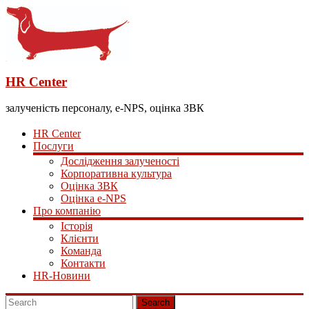
HR Center
залученість персоналу, e-NPS, оцінка ЗВК
HR Center
Послуги
Дослідження залученості
Корпоративна культура
Оцінка ЗВК
Оцінка e-NPS
Про компанію
Історія
Клієнти
Команда
Контакти
HR-Новини
Search