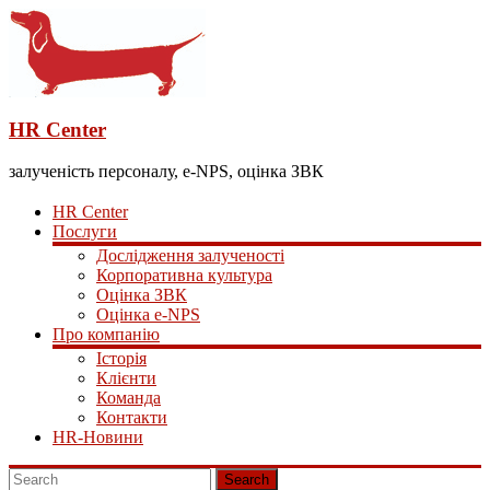
HR Center
залученість персоналу, e-NPS, оцінка ЗВК
HR Center
Послуги
Дослідження залученості
Корпоративна культура
Оцінка ЗВК
Оцінка e-NPS
Про компанію
Історія
Клієнти
Команда
Контакти
HR-Новини
Search