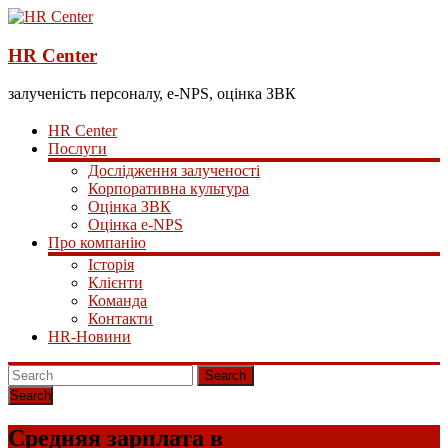
HR Center
залученість персоналу, e-NPS, оцінка ЗВК
HR Center
Послуги
Дослідження залученості
Корпоративна культура
Оцінка ЗВК
Оцінка e-NPS
Про компанію
Історія
Клієнти
Команда
Контакти
HR-Новини
Search
Средняя зарплата в