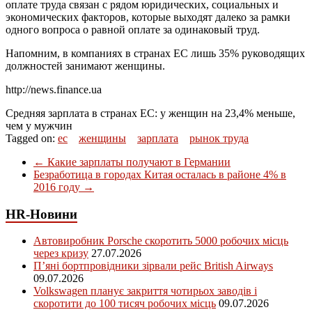
оплате труда связан с рядом юридических, социальных и
экономических факторов, которые выходят далеко за рамки
одного вопроса о равной оплате за одинаковый труд.
Напомним, в компаниях в странах ЕС лишь 35% руководящих
должностей занимают женщины.
http://news.finance.ua
Средняя зарплата в странах ЕС: у женщин на 23,4% меньше,
чем у мужчин
Tagged on:
ес
женщины
зарплата
рынок труда
←
Какие зарплаты получают в Германии
Безработица в городах Китая осталась в районе 4% в
2016 году
→
HR-Новини
Автовиробник Porsche скоротить 5000 робочих місць
через кризу
27.07.2026
П’яні бортпровідники зірвали рейс British Airways
09.07.2026
Volkswagen планує закриття чотирьох заводів і
скоротити до 100 тисяч робочих місць
09.07.2026