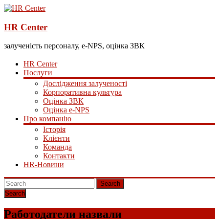
HR Center
залученість персоналу, e-NPS, оцінка ЗВК
HR Center
Послуги
Дослідження залученості
Корпоративна культура
Оцінка ЗВК
Оцінка e-NPS
Про компанію
Історія
Клієнти
Команда
Контакти
HR-Новини
Search
Работодатели назвали