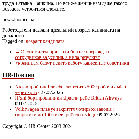
труда Татьяна Пашкина. Но все же женщинам даже такого
возраста устроиться сложнее.
news.finance.ua
Работодатели назвали идеальный возраст кандидата на
должность
Tagged on:
возраст кандидата
←
Экономисты призвали бизнес награждать
сотрудников за усилия, а не за результат
Украинцам будут искать работу карьерные советники
→
HR-Новини
Автовиробник Porsche скоротить 5000 робочих місць
через кризу
27.07.2026
П’яні бортпровідники зірвали рейс British Airways
09.07.2026
Volkswagen планує закриття чотирьох заводів і
скоротити до 100 тисяч робочих місць
09.07.2026
Copyright © HR Center 2003-2024