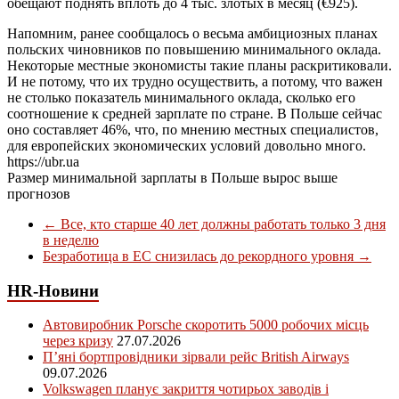
обещают поднять вплоть до 4 тыс. злотых в месяц (€925).
Напомним, ранее сообщалось о весьма амбициозных планах
польских чиновников по повышению минимального оклада.
Некоторые местные экономисты такие планы раскритиковали.
И не потому, что их трудно осуществить, а потому, что важен
не столько показатель минимального оклада, сколько его
соотношение к средней зарплате по стране. В Польше сейчас
оно составляет 46%, что, по мнению местных специалистов,
для европейских экономических условий довольно много.
https://ubr.ua
Размер минимальной зарплаты в Польше вырос выше
прогнозов
←
Все, кто старше 40 лет должны работать только 3 дня
в неделю
Безработица в ЕС снизилась до рекордного уровня
→
HR-Новини
Автовиробник Porsche скоротить 5000 робочих місць
через кризу
27.07.2026
П’яні бортпровідники зірвали рейс British Airways
09.07.2026
Volkswagen планує закриття чотирьох заводів і