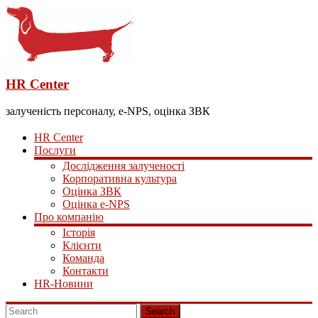
HR Center
залученість персоналу, e-NPS, оцінка ЗВК
HR Center
Послуги
Дослідження залученості
Корпоративна культура
Оцінка ЗВК
Оцінка e-NPS
Про компанію
Історія
Клієнти
Команда
Контакти
HR-Новини
Search