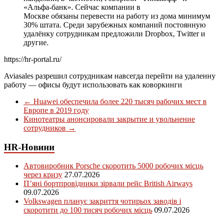
«Альфа-банк». Сейчас компании в
Москве обязаны перевести на работу из дома минимум
30% штата. Среди зарубежных компаний постоянную
удалёнку сотрудникам предложили Dropbox, Twitter и
другие.
https://hr-portal.ru/
Aviasales разрешил сотрудникам навсегда перейти на удаленну
работу — офисы будут использовать как коворкинги
←
Huawei обеспечила более 220 тысяч рабочих мест в
Европе в 2019 году
Кинотеатры анонсировали закрытие и увольнение
сотрудников
→
HR-Новини
Автовиробник Porsche скоротить 5000 робочих місць
через кризу
27.07.2026
П’яні бортпровідники зірвали рейс British Airways
09.07.2026
Volkswagen планує закриття чотирьох заводів і
скоротити до 100 тисяч робочих місць
09.07.2026