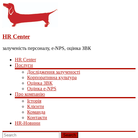
HR Center
залученість персоналу, e-NPS, оцінка ЗВК
HR Center
Послуги
Дослідження залученості
Корпоративна культура
Оцінка ЗВК
Оцінка e-NPS
Про компанію
Історія
Клієнти
Команда
Контакти
HR-Новини
Search