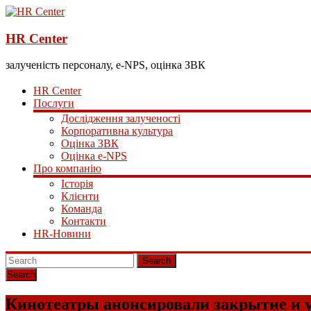
HR Center
залученість персоналу, e-NPS, оцінка ЗВК
HR Center
Послуги
Дослідження залученості
Корпоративна культура
Оцінка ЗВК
Оцінка e-NPS
Про компанію
Історія
Клієнти
Команда
Контакти
HR-Новини
Search
Кинотеатры анонсировали закрытие и 