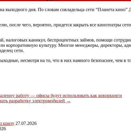
на выходного дня. По словам совладельца сети “Планета кино”
лю, после чего, вероятно, придется закрыть все кинотеатры сети
ций, налоговых каникул, беспроцентных займов, помощи сотруд
али корпоративную культуру. Многие менеджеры, директоры, адм
аделец сети.
ыходные, несмотря на то, что в них намного безопаснее, чем в 
удаленну работу — офисы будут использовать как коворкинги
вать разработку электромобилей
→
з кризу
27.07.2026
026