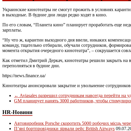
Украинские кинотеатры не смогут прожить в условиях каранти
в выходные. В будние дни люди редко ходят в кино.
По его словам, “Планета кино” планирует проработать еще неде
зарплаты.
“Ну что ж, карантин выходного дня ввели, никаких компенса
команду, тщательно отбирали, обучали сотрудников, формиров
момента открытия очередного кинотеатра”, – сокрушается совл
Как отметил Дмитрий Деркач, кинотеатры решили закрыть на в
переполняться в будние дни.
https://news.finance.ua/
Кинотеатры анонсировали закрытие и увольнение сотрудников
←
Aviasales разрешил сотрудникам навсегда перейти на 
GM планирует нанять 3000 работников, чтобы стимулиро
HR-Новини
Автовиробник Porsche скоротить 5000 робочих місць чере
П’яні бортпровідники зірвали рейс British Airways
09.07.2