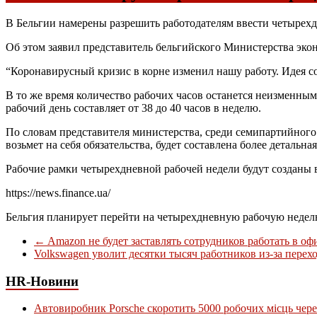
В Бельгии намерены разрешить работодателям ввести четырех
Об этом заявил представитель бельгийского Министерства эконо
“Коронавирусный кризис в корне изменил нашу работу. Идея со
В то же время количество рабочих часов останется неизменным
рабочий день составляет от 38 до 40 часов в неделю.
По словам представителя министерства, среди семипартийного
возьмет на себя обязательства, будет составлена более детальн
Рабочие рамки четырехдневной рабочей недели будут созданы 
https://news.finance.ua/
Бельгия планирует перейти на четырехдневную рабочую неде
←
Amazon не будет заставлять сотрудников работать в оф
Volkswagen уволит десятки тысяч работников из-за перех
HR-Новини
Автовиробник Porsche скоротить 5000 робочих місць чере