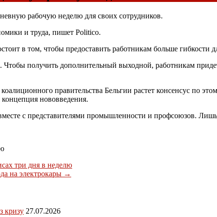
дневную рабочую неделю для своих сотрудников.
мики и труда, пишет Politico.
стоит в том, чтобы предоставить работникам больше гибкости дл
. Чтобы получить дополнительный выходной, работникам придетс
 коалиционного правительства Бельгии растет консенсус по это
ая концепция нововведения.
вместе с представителями промышленности и профсоюзов. Лишь 
лю
исах три дня в неделю
ода на электрокары
→
з кризу
27.07.2026