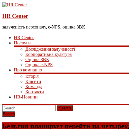
HR Center
залученість персоналу, e-NPS, оцінка ЗВК
HR Center
Послуги
Дослідження залученості
Корпоративна культура
Оцінка ЗВК
Оцінка e-NPS
Про компанію
Історія
Клієнти
Команда
Контакти
HR-Новини
Search
Бельгия планирует перейти на четыре