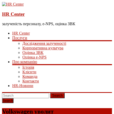
HR Center
залученість персоналу, e-NPS, оцінка ЗВК
HR Center
Послуги
Дослідження залученості
Корпоративна культура
Оцінка ЗВК
Оцінка e-NPS
Про компанію
Історія
Клієнти
Команда
Контакти
HR-Новини
Search
Volkswagen уволит