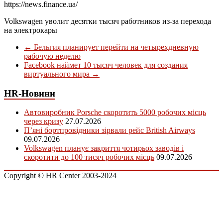
https://news.finance.ua/
Volkswagen уволит десятки тысяч работников из-за перехода
на электрокары
←
Бельгия планирует перейти на четырехдневную
рабочую неделю
Facebook наймет 10 тысяч человек для создания
виртуального мира
→
HR-Новини
Автовиробник Porsche скоротить 5000 робочих місць
через кризу
27.07.2026
П’яні бортпровідники зірвали рейс British Airways
09.07.2026
Volkswagen планує закриття чотирьох заводів і
скоротити до 100 тисяч робочих місць
09.07.2026
Copyright © HR Center 2003-2024