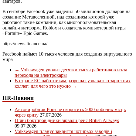
аватаров.
В сентябре Facebook уже выделил 50 миллионов долларов на
создание Метавселенной, над созданием которой уже
работают такие компании, как многопользовательская
онлайн-платформа Roblox и создатель компьютерной игры
«Fortnite» Epic Games.
https://news.finance.ua/
Facebook наймет 10 тысяч человек для создания виртуального
мира
←
Volkswagen уволит десятки тысяч работников из-за
перехода на электрокары
В стране ЕС работникам разрешат узнавать о зарплатах
коллег: для чего это нужно
→
HR-Новини
Автовиробник Porsche скоротить 5000 робочих місць
через кризу
27.07.2026
П’яні бортпровідники зірвали рейс British Airways
09.07.2026
Volkswagen планує закриття чотирьох заводів і