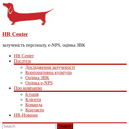
HR Center
залученість персоналу, e-NPS, оцінка ЗВК
HR Center
Послуги
Дослідження залученості
Корпоративна культура
Оцінка ЗВК
Оцінка e-NPS
Про компанію
Історія
Клієнти
Команда
Контакти
HR-Новини
Search