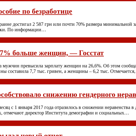
особие по безработице
краине достигал 2 587 грн или почти 70% размера минимальной за
тики. По информации…
27% больше женщин, — Госстат
а мужчин превысила зарплату женщин на 26,6%. Об этом сообщае
ы составила 7,7 тыс. гривен, а женщины – 6,2 тыс. Отмечается
обствовало снижению гендерного нераве
сяц с 1 января 2017 года отразилось в снижении неравенства в 
их, отмечают директор Института демографии и социальных…
 выдал новый отчет