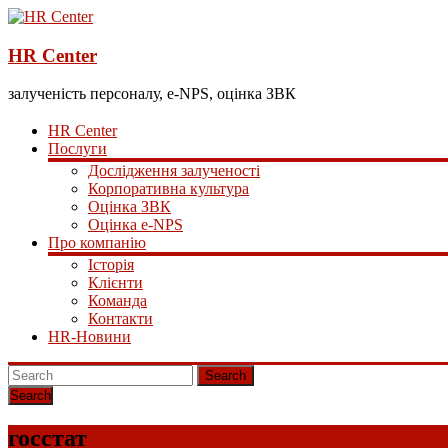
HR Center
залученість персоналу, e-NPS, оцінка ЗВК
HR Center
Послуги
Дослідження залученості
Корпоративна культура
Оцінка ЗВК
Оцінка e-NPS
Про компанію
Історія
Клієнти
Команда
Контакти
HR-Новини
Search
госстат