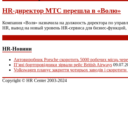
HR-директор МТС перешла в «Волю»
Компания «Воля» назначила на должность директора по управл
HR, вывод на новый уровень HR-сервиса для бизнес-функций,
Read more
HR-Новини
Автовиробник Porsche скоротить 5000 робочих місць чере
П’яні бортпровідники зірвали рейс British Airways
09.07.2
Volkswagen планує закриття чотирьох заводів і скоротити
Copyright © HR Center 2003-2024