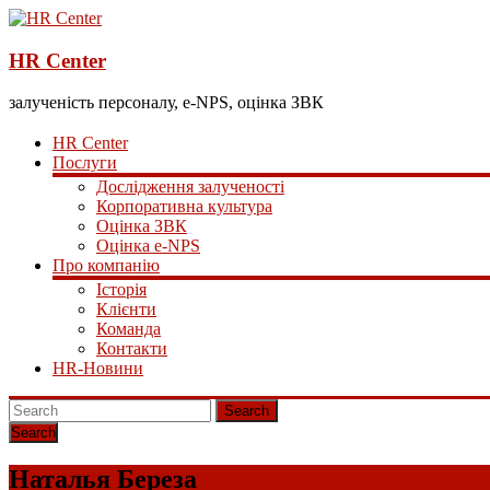
HR Center
залученість персоналу, e-NPS, оцінка ЗВК
HR Center
Послуги
Дослідження залученості
Корпоративна культура
Оцінка ЗВК
Оцінка e-NPS
Про компанію
Історія
Клієнти
Команда
Контакти
HR-Новини
Search
Наталья Береза