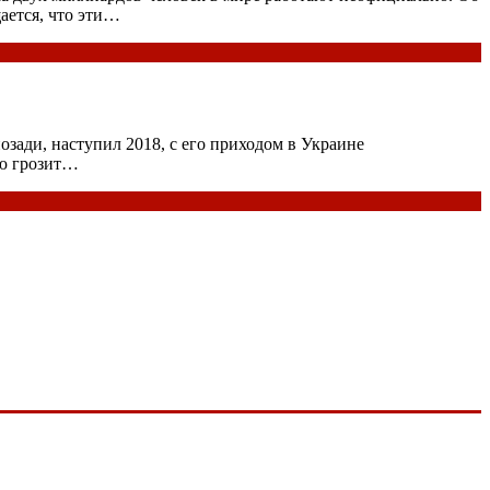
ается, что эти…
озади, наступил 2018, с его приходом в Украине
лю грозит…