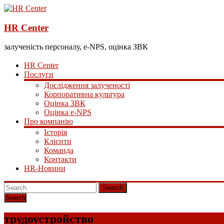
HR Center
залученість персоналу, e-NPS, оцінка ЗВК
HR Center
Послуги
Дослідження залученості
Корпоративна культура
Оцінка ЗВК
Оцінка e-NPS
Про компанію
Історія
Клієнти
Команда
Контакти
HR-Новини
Search
трудоустройство