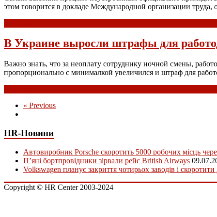
этом говорится в докладе Международной организации труда, 
Read more
В Украине выросли штрафы для работо
Важно знать, что за неоплату сотруднику ночной смены, работо
пропорционально с минималкой увеличился и штраф для работо
Read more
« Previous
HR-Новини
Автовиробник Porsche скоротить 5000 робочих місць чере
П’яні бортпровідники зірвали рейс British Airways
09.07.2
Volkswagen планує закриття чотирьох заводів і скоротити
Copyright © HR Center 2003-2024