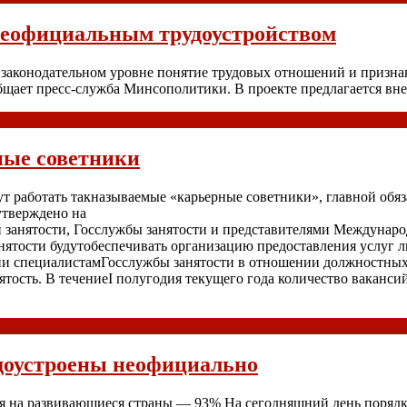
 неофициальным трудоустройством
законодательном уровне понятие трудовых отношений и признак
бщает пресс-служба Минсополитики. В проекте предлагается вне
ные советники
чнут работать такназываемые «карьерные советники», главной о
утверждено на
и занятости, Госслужбы занятости и представителями Междунаро
нятости будутобеспечивать организацию предоставления услуг л
и специалистамГосслужбы занятости в отношении должностных 
нятость. В течениеI полугодия текущего года количество ваканси
удоустроены неофициально
 на развивающиеся страны — 93% На сегодняшний день порядка