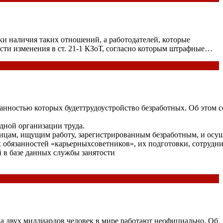
и наличия таких отношений, а работодателей, которые
сти изменения в ст. 21-1 КЗоТ, согласно которым штрафные…
бязанностью которых будеттрудоустройство безработных. Об это
дной организации труда.
ицам, ищущим работу, зарегистрированным безработным, и осущ
обязанностей «карьерныхсоветников», их подготовки, сотрудни
й в базе данных службы занятости
 двух миллиардов человек в мире работают неофициально. Об