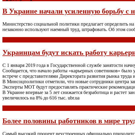
В Украине начали усиленную борьбу с
Министерство социальной политики предлагает определить на 
незаконно используют наемный труд, штрафовать. Об этом соо
Read more
Украинцам будут искать работу карьер
С 1 января 2019 года в Государственной службе занятости на
Сообщается, что начало работы «карьерных советников» было 
встрече с представителями Директората развития рынка труда 
В Минсоцполитики отметили, что новые сотрудники центра за
Эксперты МОТ будут предоставлять практические рекомендаци
В Украине впервые за 5 лет снижается безработица и растет за
увеличилось на 8% до 616 тыс. ubr.ua
Read more
Более половины работников в мире тр
Самый высокий процент неустроенных официально приходится