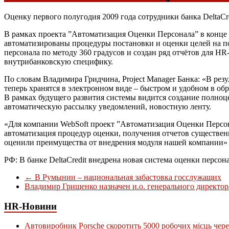
Оценку первого полугодия 2009 года сотрудники банка DeltaCr
В рамках проекта ”Автоматизация Оценки Персонала” в конце
автоматизированы процедуры постановки и оценки целей на по
персонала по методу 360 градусов и создан ряд отчётов для H
внутрибанковскую специфику.
По словам Владимира Гридчина, Project Manager Банка: «В ре
теперь хранятся в электронном виде – быстром и удобном в о
В рамках будущего развития системы видится создание полноц
автоматическую рассылку уведомлений, новостную ленту.
«Для компании WebSoft проект ”Автоматизация Оценки Персон
автоматизация процедур оценки, получения отчетов существен
оценили преимущества от внедрения модуля нашей компании»
РФ: В банке DeltaCredit внедрена новая система оценки персон
←
В Румынии – национальная забастовка госслужащих
Владимир Грищенко назначен и.о. генерального директо
HR-Новини
Автовиробник Porsche скоротить 5000 робочих місць чере