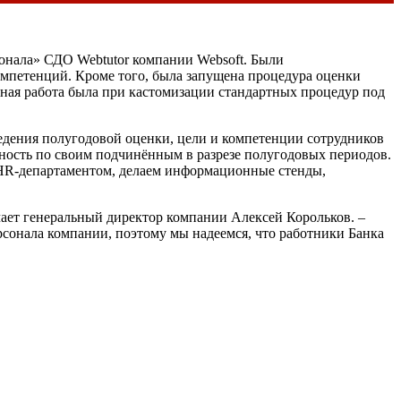
онала» СДО Webtutor компании Websoft. Были
омпетенций. Кроме того, была запущена процедура оценки
овная работа была при кастомизации стандартных процедур под
ведения полугодовой оценки, цели и компетенции сотрудников
тность по своим подчинённым в разрезе полугодовых периодов.
с HR-департаментом, делаем информационные стенды,
ает генеральный директор компании Алексей Корольков. –
рсонала компании, поэтому мы надеемся, что работники Банка