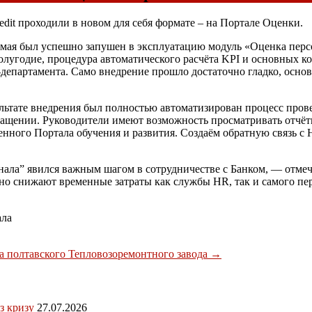
edit проходили в новом для себя формате – на Портале Оценки.
 мая был успешно запушен в эксплуатацию модуль «Оценка перс
лугодие, процедура автоматического расчёта KPI и основных к
R-департамента. Само внедрение прошло достаточно гладко, осн
зультате внедрения был полностью автоматизирован процесс про
бращении. Руководители имеют возможность просматривать отчё
енного Портала обучения и развития. Создаём обратную связь 
ала” явился важным шагом в сотрудничестве с Банком, — отмеч
но снижают временные затраты как службы HR, так и самого пе
ала
ра полтавского Тепловозоремонтного завода
→
з кризу
27.07.2026