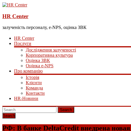
HR Center
залученість персоналу, e-NPS, оцінка ЗВК
HR Center
Послуги
Дослідження залученості
Корпоративна культура
Оцінка ЗВК
Оцінка e-NPS
Про компанію
Історія
Клієнти
Команда
Контакти
HR-Новини
Search
РФ: В банке DeltaCredit внедрена нова