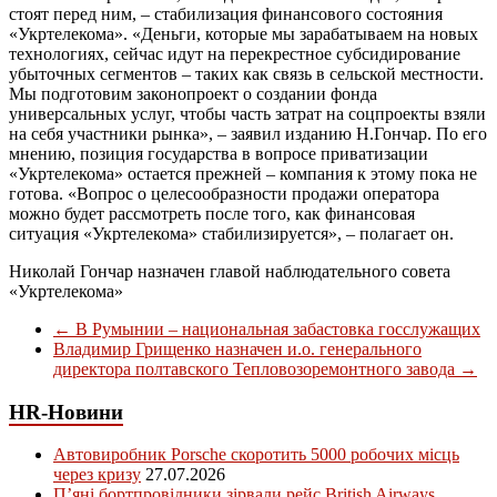
стоят перед ним, – стабилизация финансового состояния
«Укртелекома». «Деньги, которые мы зарабатываем на новых
технологиях, сейчас идут на перекрестное субсидирование
убыточных сегментов – таких как связь в сельской местности.
Мы подготовим законопроект о создании фонда
универсальных услуг, чтобы часть затрат на соцпроекты взяли
на себя участники рынка», – заявил изданию Н.Гончар. По его
мнению, позиция государства в вопросе приватизации
«Укртелекома» остается прежней – компания к этому пока не
готова. «Вопрос о целесообразности продажи оператора
можно будет рассмотреть после того, как финансовая
ситуация «Укртелекома» стабилизируется», – полагает он.
Николай Гончар назначен главой наблюдательного совета
«Укртелекома»
←
В Румынии – национальная забастовка госслужащих
Владимир Грищенко назначен и.о. генерального
директора полтавского Тепловозоремонтного завода
→
HR-Новини
Автовиробник Porsche скоротить 5000 робочих місць
через кризу
27.07.2026
П’яні бортпровідники зірвали рейс British Airways