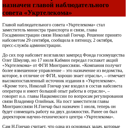
назначен главой наблюдательного
совета «Укртелекома»
Главой наблюдательного совета «Укртелекома» стал
заместитель министра транспорта и связи, глава
Госадминистрации связи Николай Гончар. Решение принято
набсоветом 29 сентября, сообщила в пятницу, 2 октября,
пресс-служба администрации.
До сих пор набсовет возглавлял зампред Фонда госимущества
Олег Шмуляр, но 17 июля Кабмин передал госпакет акций
«Укртелекома» от ФГИ Минтранссвязи. «Компания получит
более взвешенное управление – это назначение из ведомства,
которое, в отличие от ФГИ, хорошо знает отрасль», – отмечает
высокопоставленный источник издания в «Укртелекоме».
«Кроме того, Николай Гончар уже входил в состав набсовета
оператора и имеет большой опыт работы в отрасли», –
говорит и.о. главы Нацкомиссии по вопросам регулирования
связи Владимир Олийнык. На пост заместителя главы
Минтранссвязи Н.Гончар был назначен 1 июля, теперь он
будет совмещать работу на двух должностях. Ранее он был
директором научно-технического центра «Укртелекома».
Сам Н.Гончар считает, что одна из основных задач, которые