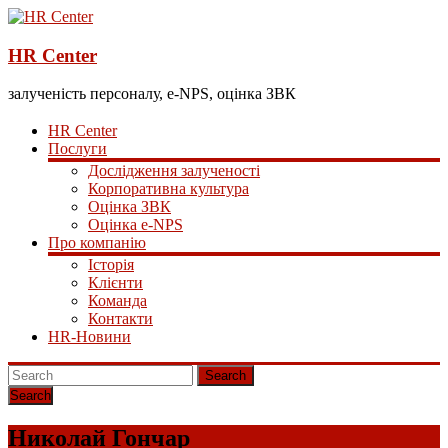
HR Center
залученість персоналу, e-NPS, оцінка ЗВК
HR Center
Послуги
Дослідження залученості
Корпоративна культура
Оцінка ЗВК
Оцінка e-NPS
Про компанію
Історія
Клієнти
Команда
Контакти
HR-Новини
Search
Николай Гончар