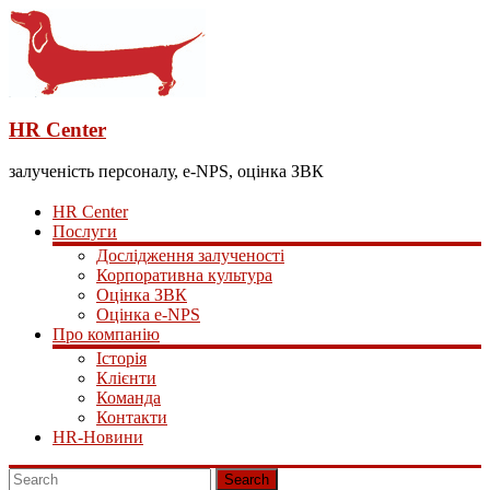
HR Center
залученість персоналу, e-NPS, оцінка ЗВК
HR Center
Послуги
Дослідження залученості
Корпоративна культура
Оцінка ЗВК
Оцінка e-NPS
Про компанію
Історія
Клієнти
Команда
Контакти
HR-Новини
Search