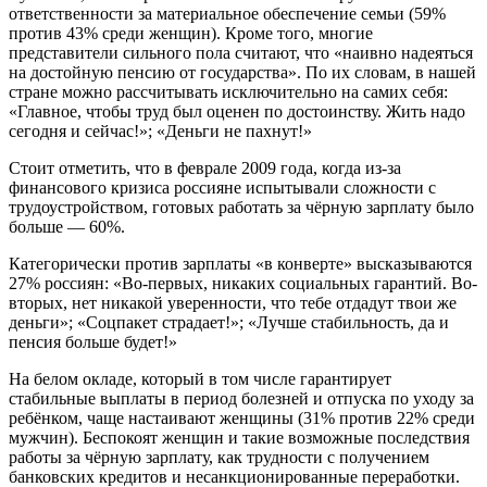
ответственности за материальное обеспечение семьи (59%
против 43% среди женщин). Кроме того, многие
представители сильного пола считают, что «наивно надеяться
на достойную пенсию от государства». По их словам, в нашей
стране можно рассчитывать исключительно на самих себя:
«Главное, чтобы труд был оценен по достоинству. Жить надо
сегодня и сейчас!»; «Деньги не пахнут!»
Стоит отметить, что в феврале 2009 года, когда из-за
финансового кризиса россияне испытывали сложности с
трудоустройством, готовых работать за чёрную зарплату было
больше — 60%.
Категорически против зарплаты «в конверте» высказываются
27% россиян: «Во-первых, никаких социальных гарантий. Во-
вторых, нет никакой уверенности, что тебе отдадут твои же
деньги»; «Соцпакет страдает!»; «Лучше стабильность, да и
пенсия больше будет!»
На белом окладе, который в том числе гарантирует
стабильные выплаты в период болезней и отпуска по уходу за
ребёнком, чаще настаивают женщины (31% против 22% среди
мужчин). Беспокоят женщин и такие возможные последствия
работы за чёрную зарплату, как трудности с получением
банковских кредитов и несанкционированные переработки.