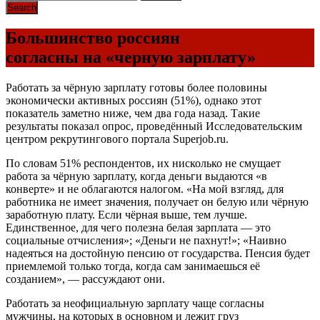
Большинство россиян
согласны на «черную зарплату»
Работать за чёрную зарплату готовы более половины
экономически активных россиян (51%), однако этот
показатель заметно ниже, чем два года назад. Такие
результаты показал опрос, проведённый Исследовательским
центром рекрутингового портала Superjob.ru.
По словам 51% респондентов, их нисколько не смущает
работа за чёрную зарплату, когда деньги выдаются «в
конверте» и не облагаются налогом. «На мой взгляд, для
работника не имеет значения, получает он белую или чёрную
заработную плату. Если чёрная выше, тем лучше.
Единственное, для чего полезна белая зарплата — это
социальные отчисления»; «Деньги не пахнут!»; «Наивно
надеяться на достойную пенсию от государства. Пенсия будет
приемлемой только тогда, когда сам занимаешься её
созданием», — рассуждают они.
Работать за неофициальную зарплату чаще согласны
мужчины, на которых в основном и лежит груз