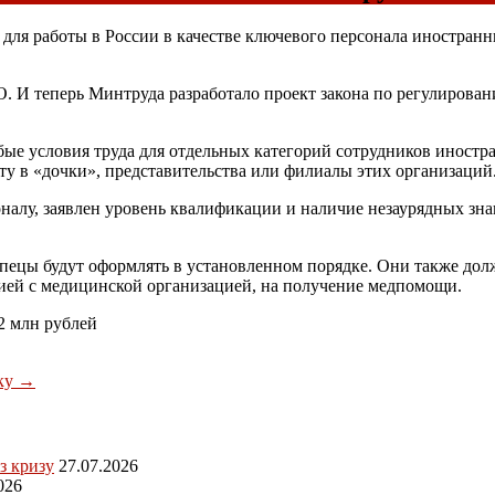
для работы в России в качестве ключевого персонала иностран
ВТО. И теперь Минтруда разработало проект закона по регулиро
ые условия труда для отдельных категорий сотрудников иностр
у в «дочки», представительства или филиалы этих организаций
оналу, заявлен уровень квалификации и наличие незаурядных з
пецы будут оформлять в установленном порядке. Они также дол
ией с медицинской организацией, на получение медпомощи.
2 млн рублей
вку
→
з кризу
27.07.2026
026