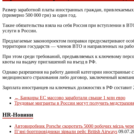
Размер заработной платы иностранных граждан, привлекаемых 
(примерно 500 000 грн) за один год.
Такие обязательства взяла на себя Россия при вступлении в 
услуги в России.
Предлагаемые законопроектом поправки предусматривают особ
территории государств — членов ВТО и направленных на работ
При этом среди требований, предъявляемых к ключевому перс
квоты на выдачу приглашений на въезд в РФ.
Однако разрешения на работу данной категории иностранные с
медицинского страхования либо договор, заключенный компан
Зарплата иностранцев на ключевых должностях в РФ составит 
←
Банкиры ЕС массово заработали свыше 1 млн евро
Трудовые мигранты в России могут получить медстрахо
HR-Новини
Автовиробник Porsche скоротить 5000 робочих місць чере
П’яні бортпровідники зірвали рейс British Airways
09.07.2