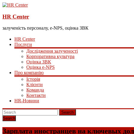
HR Center
залученість персоналу, e-NPS, оцінка ЗВК
HR Center
Послуги
Дослідження залученості
Корпоративна культура
Оцінка ЗВК
Оцінка e-NPS
Про компанію
Історія
Клієнти
Команда
Контакти
HR-Новини
Search
Зарплата иностранцев на ключевых дол